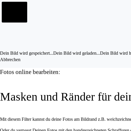
Bild im UZ drehen
Bild bearbeiten
Eigene Bilder hochladen
Vorschau a
Dein Bild wird gespeichert...
Dein Bild wird geladen...
Dein Bild wird h
Abbrechen
Fotos online bearbeiten:
Masken und Ränder für dei
Mit diesem Filter kannst du deine Fotos am Bildrand z.B. weichzeichne
Oder du verpasst Deinen Fotos mit den handgezeichneten Schraffuren e