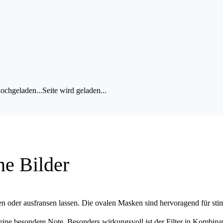
nzeigen
Dein Bild wird gespeichert...
ochgeladen...
Seite wird geladen...
ne Bilder
n oder ausfransen lassen. Die ovalen Masken sind hervoragend für stim
ine besondere Note. Besonders wirkungsvoll ist der Filter in Kombinat