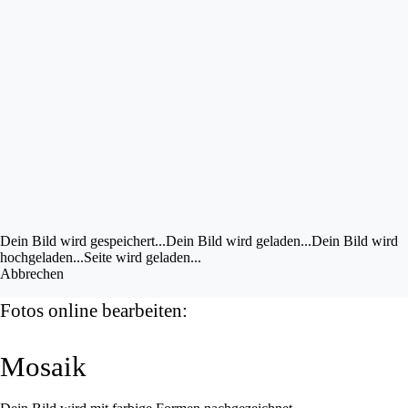
Bild im UZ drehen
Bild bearbeiten
Eigene Bilder hochladen
Vorschau
anzeigen
Dein Bild wird gespeichert...
Dein Bild wird gespeichert...
Dein Bild wird geladen...
Dein Bild wird
hochgeladen...
Seite wird geladen...
Abbrechen
Fotos online bearbeiten:
Mosaik