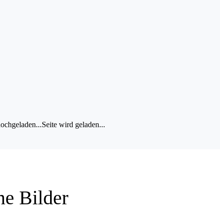
nzeigen
Dein Bild wird gespeichert...
ochgeladen...
Seite wird geladen...
ne Bilder