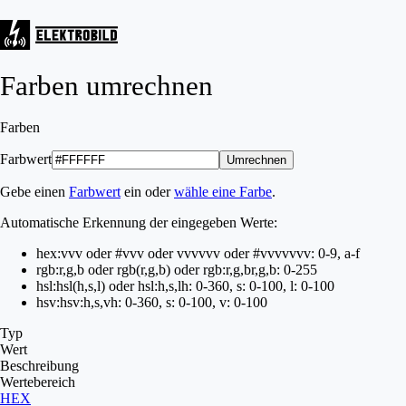
Farben umrechnen
Farben
Farbwert
Gebe einen
Farbwert
ein oder
wähle eine Farbe
.
Automatische Erkennung der eingegeben Werte:
hex:
vvv oder #vvv oder vvvvvv oder #vvvvvv
v: 0-9, a-f
rgb:
r,g,b oder rgb(r,g,b) oder rgb:r,g,b
r,g,b: 0-255
hsl:
hsl(h,s,l) oder hsl:h,s,l
h: 0-360, s: 0-100, l: 0-100
hsv:
hsv:h,s,v
h: 0-360, s: 0-100, v: 0-100
Typ
Wert
Beschreibung
Wertebereich
HEX